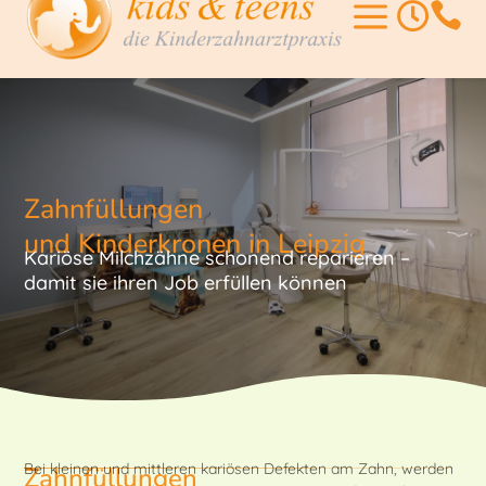
a


Zahnfüllungen
und Kinderkronen in Leipzig
Kariöse Milchzähne schonend reparieren –
damit sie ihren Job erfüllen können
Bei kleinen und mittleren kariösen Defekten am Zahn, werden
Zahnfüllungen