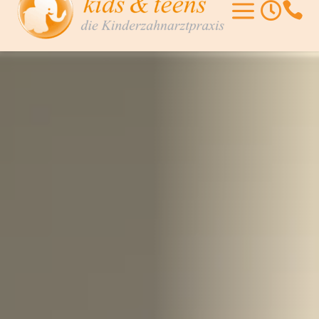
a

