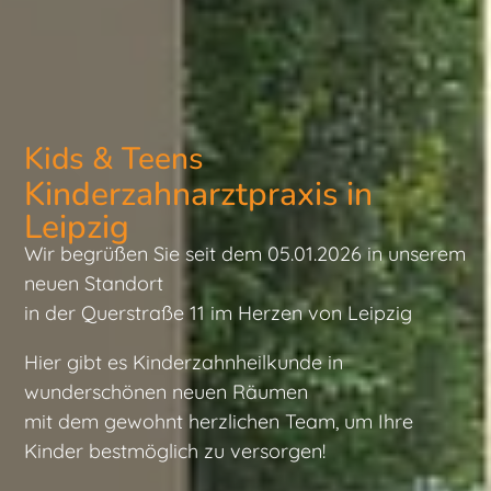
Kids & Teens
Kinderzahnarztpraxis in
Leipzig
Wir begrüßen Sie seit dem 05.01.2026 in unserem
neuen Standort
in der Querstraße 11 im Herzen von Leipzig
Hier gibt es Kinderzahnheilkunde in
wunderschönen neuen Räumen
mit dem gewohnt herzlichen Team, um Ihre
Kinder bestmöglich zu versorgen!